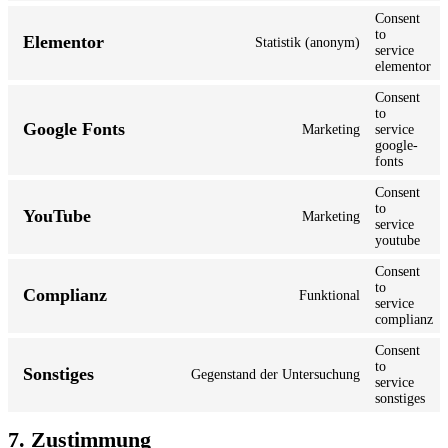
Consent
to
Elementor
Statistik (anonym)
service
elementor
Consent
to
Google Fonts
Marketing
service
google-
fonts
Consent
to
YouTube
Marketing
service
youtube
Consent
to
Complianz
Funktional
service
complianz
Consent
to
Sonstiges
Gegenstand der Untersuchung
service
sonstiges
7. Zustimmung