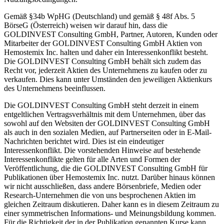
Gemäß §34b WpHG (Deutschland) und gemäß § 48f Abs. 5
BörseG (Österreich) weisen wir darauf hin, dass die
GOLDINVEST Consulting GmbH, Partner, Autoren, Kunden oder
Mitarbeiter der GOLDINVEST Consulting GmbH Aktien von
Hemostemix Inc. halten und daher ein Interessenkonflikt besteht.
Die GOLDINVEST Consulting GmbH behält sich zudem das
Recht vor, jederzeit Aktien des Unternehmens zu kaufen oder zu
verkaufen. Dies kann unter Umständen den jeweiligen Aktienkurs
des Unternehmens beeinflussen.
Die GOLDINVEST Consulting GmbH steht derzeit in einem
entgeltlichen Vertragsverhältnis mit dem Unternehmen, über das
sowohl auf den Websiten der GOLDINVEST Consulting GmbH
als auch in den sozialen Medien, auf Partnerseiten oder in E-Mail-
Nachrichten berichtet wird. Dies ist ein eindeutiger
Interessenkonflikt. Die vorstehenden Hinweise auf bestehende
Interessenkonflikte gelten für alle Arten und Formen der
Veröffentlichung, die die GOLDINVEST Consulting GmbH für
Publikationen über Hemostemix Inc. nutzt. Darüber hinaus können
wir nicht ausschließen, dass andere Börsenbriefe, Medien oder
Research-Unternehmen die von uns besprochenen Aktien im
gleichen Zeitraum diskutieren. Daher kann es in diesem Zeitraum zu
einer symmetrischen Informations- und Meinungsbildung kommen.
Für die Richtigkeit der in der Publikation genannten Kurse kann