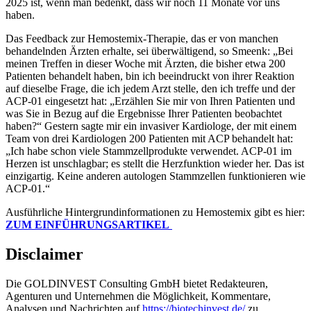
2025 ist, wenn man bedenkt, dass wir noch 11 Monate vor uns
haben.
Das Feedback zur Hemostemix-Therapie, das er von manchen
behandelnden Ärzten erhalte, sei überwältigend, so Smeenk: „Bei
meinen Treffen in dieser Woche mit Ärzten, die bisher etwa 200
Patienten behandelt haben, bin ich beeindruckt von ihrer Reaktion
auf dieselbe Frage, die ich jedem Arzt stelle, den ich treffe und der
ACP-01 eingesetzt hat: „Erzählen Sie mir von Ihren Patienten und
was Sie in Bezug auf die Ergebnisse Ihrer Patienten beobachtet
haben?“ Gestern sagte mir ein invasiver Kardiologe, der mit einem
Team von drei Kardiologen 200 Patienten mit ACP behandelt hat:
„Ich habe schon viele Stammzellprodukte verwendet. ACP-01 im
Herzen ist unschlagbar; es stellt die Herzfunktion wieder her. Das ist
einzigartig. Keine anderen autologen Stammzellen funktionieren wie
ACP-01.“
Ausführliche Hintergrundinformationen zu Hemostemix gibt es hier:
ZUM EINFÜHRUNGSARTIKEL
Disclaimer
Die GOLDINVEST Consulting GmbH bietet Redakteuren,
Agenturen und Unternehmen die Möglichkeit, Kommentare,
Analysen und Nachrichten auf
https://biotechinvest.de/
zu